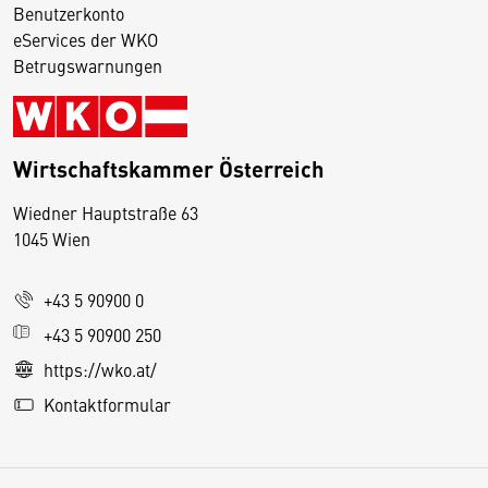
Benutzerkonto
eServices der WKO
Betrugswarnungen
Wirtschaftskammer Österreich
Wiedner Hauptstraße 63
D
1045 Wien
i
e
+43 5 90900 0
s
e
+43 5 90900 250
S
https://wko.at/
e
Kontaktformular
it
e
v