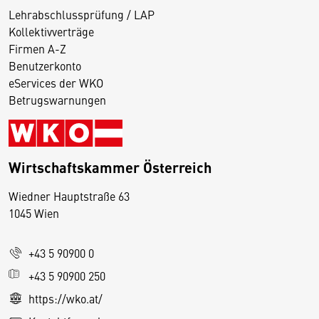
Lehrabschlussprüfung / LAP
Kollektivverträge
Firmen A-Z
Benutzerkonto
eServices der WKO
Betrugswarnungen
Wirtschaftskammer Österreich
Wiedner Hauptstraße 63
D
1045 Wien
i
e
+43 5 90900 0
s
e
+43 5 90900 250
S
https://wko.at/
e