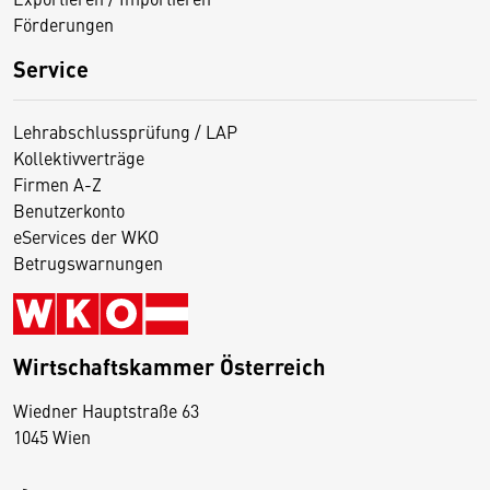
Förderungen
Service
Lehrabschlussprüfung / LAP
Kollektivverträge
Firmen A-Z
Benutzerkonto
eServices der WKO
Betrugswarnungen
Wirtschaftskammer Österreich
Wiedner Hauptstraße 63
D
1045 Wien
i
e