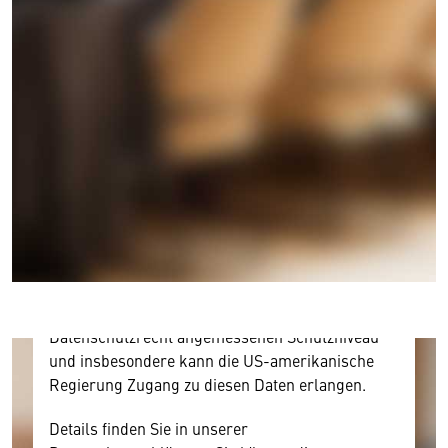
Wir benötigen Ihre Zustimmung
Hier würden wir Ihnen gerne einen externen
Inhalt anzeigen. Dafür benötigen wir allerdings
Ihre Zustimmung, da Ihr Browser
personenbezogene technische Daten zu Geräten
und Nutzerverhalten mitunter mit US-
amerikanischen Anbietern austauscht.
Diese Daten unterliegen keinem dem EU-
Datenschutzrecht angemessenen Schutzniveau
und insbesondere kann die US-amerikanische
Regierung Zugang zu diesen Daten erlangen.
Details finden Sie in unserer