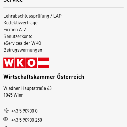
Lehrabschlussprüfung / LAP
Kollektivverträge
Firmen A-Z
Benutzerkonto
eServices der WKO
Betrugswarnungen
Wirtschaftskammer Österreich
Wiedner Hauptstraße 63
D
1045 Wien
i
e
+43 5 90900 0
s
e
+43 5 90900 250