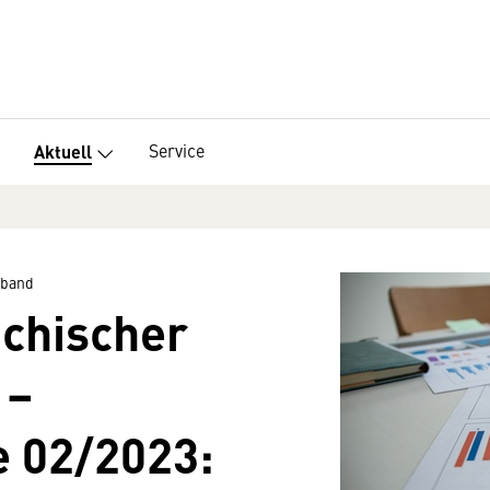
Service
Aktuell
rband
ichischer
 –
e 02/2023: