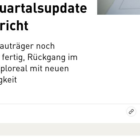
Quartalsupdate
icht
Bauträger noch
fertig, Rückgang im
ploreal mit neuen
gkeit