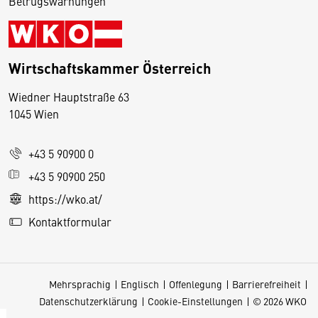
Betrugswarnungen
Wirtschaftskammer Österreich
Wiedner Hauptstraße 63
D
1045 Wien
i
e
+43 5 90900 0
s
e
+43 5 90900 250
S
https://wko.at/
e
Kontaktformular
it
e
v
Mehrsprachig
Englisch
Offenlegung
Barrierefreiheit
e
Datenschutzerklärung
Cookie-Einstellungen
© 2026 WKO
r