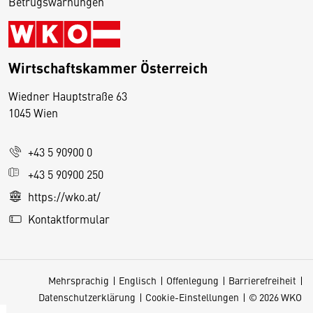
Betrugswarnungen
Wirtschaftskammer Österreich
Wiedner Hauptstraße 63
D
1045 Wien
i
e
+43 5 90900 0
s
e
+43 5 90900 250
S
https://wko.at/
e
Kontaktformular
it
e
v
Mehrsprachig
Englisch
Offenlegung
Barrierefreiheit
e
Datenschutzerklärung
Cookie-Einstellungen
© 2026 WKO
r