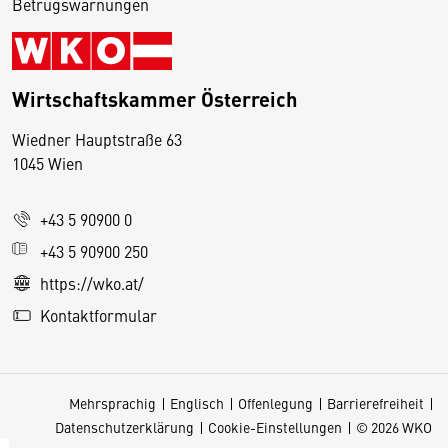
Betrugswarnungen
Wirtschaftskammer Österreich
Wiedner Hauptstraße 63
D
1045 Wien
i
e
+43 5 90900 0
s
e
+43 5 90900 250
S
https://wko.at/
e
Kontaktformular
it
e
v
Mehrsprachig
Englisch
Offenlegung
Barrierefreiheit
e
Datenschutzerklärung
Cookie-Einstellungen
© 2026 WKO
r