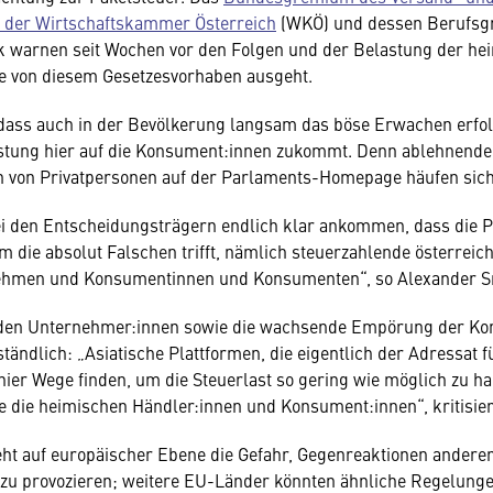
s der Wirtschaftskammer Österreich
(WKÖ) und dessen Berufsg
 warnen seit Wochen vor den Folgen und der Belastung der he
ie von diesem Gesetzesvorhaben ausgeht.
 dass auch in der Bevölkerung langsam das böse Erwachen erfol
astung hier auf die Konsument:innen zukommt. Denn ablehnende
 von Privatpersonen auf der Parlaments-Homepage häufen sich
i den Entscheidungsträgern endlich klar ankommen, dass die P
rm die absolut Falschen trifft, nämlich steuerzahlende österreic
ehmen und Konsumentinnen und Konsumenten“, so Alexander 
den Unternehmer:innen sowie die wachsende Empörung der K
ständlich: „Asiatische Plattformen, die eigentlich der Adressat 
ier Wege finden, um die Steuerlast so gering wie möglich zu ha
 die heimischen Händler:innen und Konsument:innen“, kritisie
eht auf europäischer Ebene die Gefahr, Gegenreaktionen andere
 zu provozieren; weitere EU-Länder könnten ähnliche Regelung