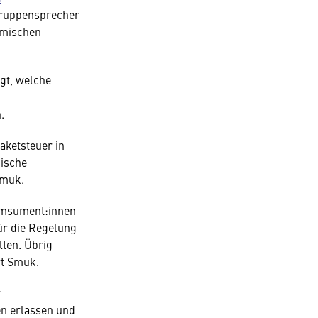
ruppensprecher
imischen
gt, welche
.
aketsteuer in
hische
Smuk.
omsument:innen
für die Regelung
lten. Übrig
rt Smuk.
r
en erlassen und