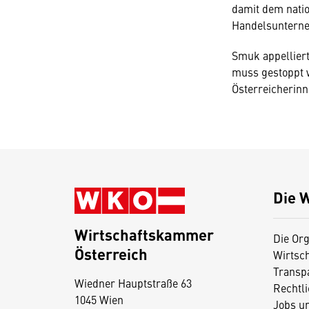
damit dem natio
Handelsunterneh
Smuk appelliert
muss gestoppt w
Österreicherin
Die 
Wirtschaftskammer
Die Org
Österreich
Wirtsc
D
Transp
Wiedner Hauptstraße 63
i
Rechtl
1045 Wien
Jobs u
e