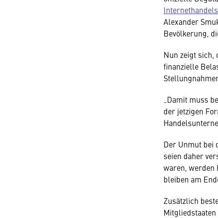
Internethandel
Alexander Smuk
Bevölkerung, d
Nun zeigt sich,
finanzielle Bel
Stellungnahmen
„Damit muss be
der jetzigen Fo
Handelsuntern
Der Unmut bei 
seien daher ver
waren, werden h
bleiben am Ende
Zusätzlich best
Mitgliedstaaten