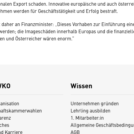
nalen Export schaden. Innovative europäische und auch österre
men werden für Geschäftstätigkeit und Erfolg bestraft.
 daher an Finanzminister: „Dieses Vorhaben zur Einführung ein
erden; die Imageschäden innerhalb Europas und die finanziell
nen und Österreicher wären enorm.“
WKO
Wissen
anisation
Unternehmen gründen
haftskammerwahlen
Lehrling ausbilden
arenz
1. Mitarbeiter:in
iches
Allgemeine Geschäftsbedingu
nd Karriere
AGB