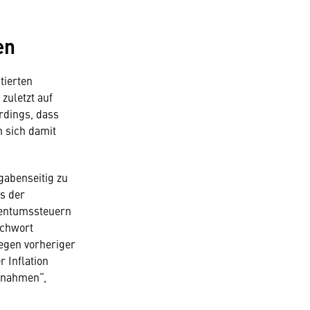
en
tierten
zuletzt auf
rdings, dass
 sich damit
gabenseitig zu
ss der
gentumssteuern
ichwort
egen vorheriger
 Inflation
innahmen“,