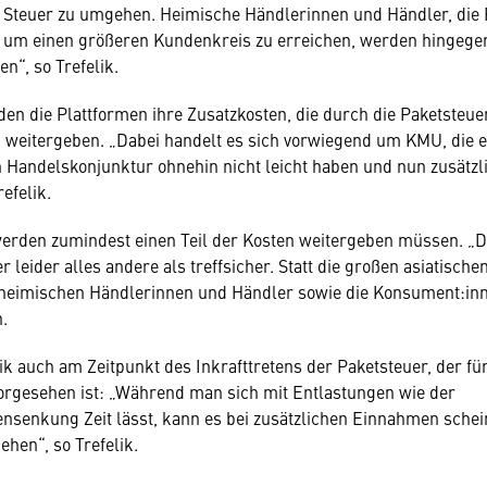
e Steuer zu umgehen. Heimische Händlerinnen und Händler, die 
 um einen größeren Kundenkreis zu erreichen, werden hingegen
n“, so Trefelik.
den die Plattformen ihre Zusatzkosten, die durch die Paketsteue
 weitergeben. „Dabei handelt es sich vorwiegend um KMU, die e
 Handelskonjunktur ohnehin nicht leicht haben und nun zusätzli
efelik.
erden zumindest einen Teil der Kosten weitergeben müssen. „Da
 leider alles andere als treffsicher. Statt die großen asiatisch
e heimischen Händlerinnen und Händler sowie die Konsument:inn
.
lik auch am Zeitpunkt des Inkrafttretens der Paketsteuer, der fü
orgesehen ist: „Während man sich mit Entlastungen wie der
senkung Zeit lässt, kann es bei zusätzlichen Einnahmen schei
ehen“, so Trefelik.