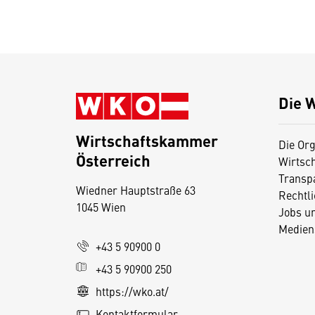
Die 
Wirtschaftskammer
Die Org
Österreich
Wirtsc
D
Transp
Wiedner Hauptstraße 63
i
Rechtl
1045 Wien
Jobs u
e
Medien
s
+43 5 90900 0
e
+43 5 90900 250
S
e
https://wko.at/
it
Kontaktformular