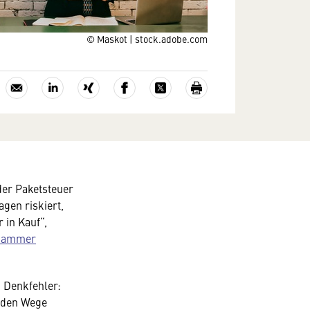
© Maskot | stock.adobe.com
der Paketsteuer
gen riskiert,
 in Kauf“,
skammer
n Denkfehler:
erden Wege