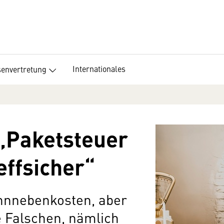
Internationales
senvertretung
„Paketsteuer
effsicher“
ohnnebenkosten, aber
e Falschen, nämlich