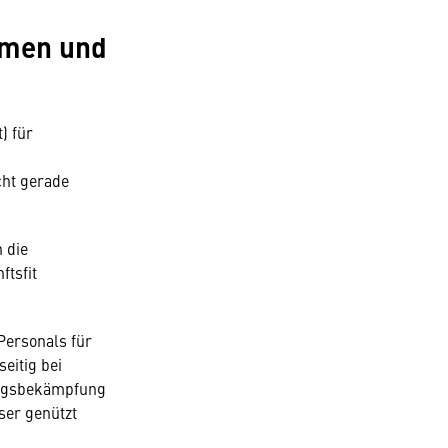
hmen und
) für
cht gerade
 die
ftsfit
Personals für
eitig bei
rugsbekämpfung
ser genützt