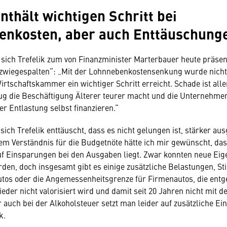
nthält wichtigen Schritt bei
enkosten, aber auch Enttäuschung
 sich Trefelik zum von Finanzminister Marterbauer heute präsen
zwiegespalten“: „Mit der Lohnnebenkostensenkung wurde nicht 
irtschaftskammer ein wichtiger Schritt erreicht. Schade ist alle
g die Beschäftigung Älterer teurer macht und die Unternehmen
er Entlastung selbst finanzieren.“
ich Trefelik enttäuscht, dass es nicht gelungen ist, stärker aus
lem Verständnis für die Budgetnöte hätte ich mir gewünscht, da
f Einsparungen bei den Ausgaben liegt. Zwar konnten neue Ei
en, doch insgesamt gibt es einige zusätzliche Belastungen, St
tos oder die Angemessenheitsgrenze für Firmenautos, die entg
er nicht valorisiert wird und damit seit 20 Jahren nicht mit der
 auch bei der Alkoholsteuer setzt man leider auf zusätzliche E
k.