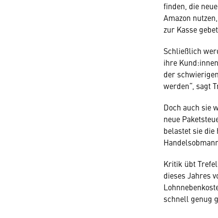
finden, die neu
Amazon nutzen,
zur Kasse gebete
Schließlich wer
ihre Kund:innen
der schwierigen
werden“, sagt Tr
Doch auch sie w
neue Paketsteuer
belastet sie di
Handelsobmann
Kritik übt Trefe
dieses Jahres v
Lohnnebenkosten
schnell genug g