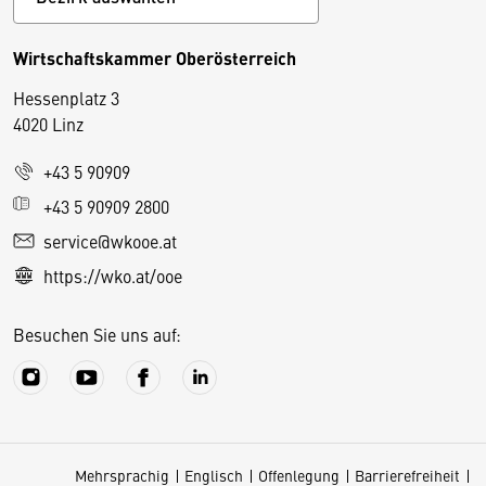
Wirtschaftskammer Oberösterreich
Hessenplatz 3
4020 Linz
+43 5 90909
D
+43 5 90909 2800
i
service@wkooe.at
e
https://wko.at/ooe
s
e
Besuchen Sie uns auf:
S
e
it
e
v
Mehrsprachig
Englisch
Offenlegung
Barrierefreiheit