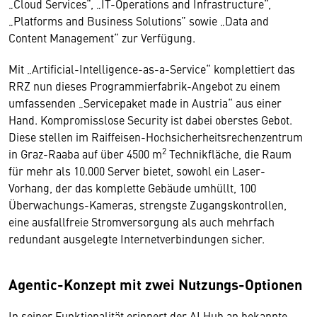
„Cloud Services“, „IT-Operations and Infrastructure“,
„Platforms and Business Solutions” sowie „Data and
Content Management“ zur Verfügung.
Mit „Artificial-Intelligence-as-a-Service“ komplettiert das
RRZ nun dieses Programmierfabrik-Angebot zu einem
umfassenden „Servicepaket made in Austria“ aus einer
Hand. Kompromisslose Security ist dabei oberstes Gebot.
Diese stellen im Raiffeisen-Hochsicherheitsrechenzentrum
2
in Graz-Raaba auf über 4500 m
Technikfläche, die Raum
für mehr als 10.000 Server bietet, sowohl ein Laser-
Vorhang, der das komplette Gebäude umhüllt, 100
Überwachungs-Kameras, strengste Zugangskontrollen,
eine ausfallfreie Stromversorgung als auch mehrfach
redundant ausgelegte Internetverbindungen sicher.
Agentic-Konzept mit zwei Nutzungs-Optionen
In seiner Funktionalität erinnert der AI Hub an bekannte