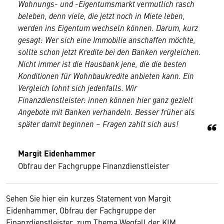
Wohnungs- und -Eigentumsmarkt vermutlich rasch
beleben, denn viele, die jetzt noch in Miete leben,
werden ins Eigentum wechseln können. Darum, kurz
gesagt: Wer sich eine Immobilie anschaffen möchte,
sollte schon jetzt Kredite bei den Banken vergleichen.
Nicht immer ist die Hausbank jene, die die besten
Konditionen für Wohnbaukredite anbieten kann. Ein
Vergleich lohnt sich jedenfalls. Wir
Finanzdienstleister: innen können hier ganz gezielt
Angebote mit Banken verhandeln. Besser früher als
später damit beginnen – Fragen zahlt sich aus!
Wir benötigen Ihre Zustimmung
Margit Eidenhammer
Hier würden wir Ihnen gerne einen externen
Obfrau der Fachgruppe Finanzdienstleister
Inhalt anzeigen. Dafür benötigen wir allerdings
Ihre Zustimmung, da Ihr Browser
Sehen Sie hier ein kurzes Statement von Margit
personenbezogene technische Daten zu Geräten
Eidenhammer, Obfrau der Fachgruppe der
und Nutzerverhalten mitunter mit US-
Finanzdienstleister, zum Thema Wegfall der KIM