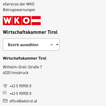
eServices der WKO
Betrugswarnungen
Wirtschaftskammer Tirol
Wirtschaftskammer Tirol
Wilhelm-Greil-Straße 7
D
6020 Innsbruck
i
e
+43 5 90905 0
s
e
+43 5 90905 0
S
office@wktirol.at