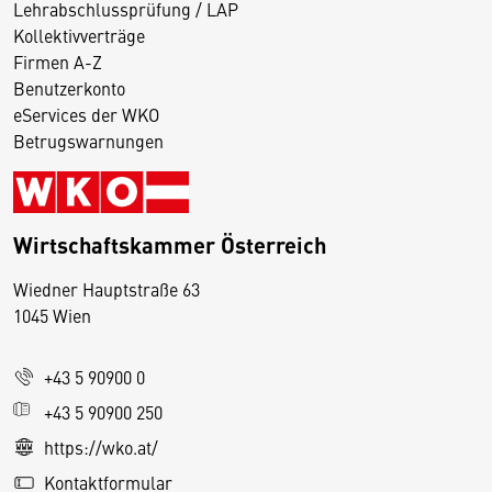
Lehrabschlussprüfung / LAP
Kollektivverträge
Firmen A-Z
Benutzerkonto
eServices der WKO
Betrugswarnungen
Wirtschaftskammer Österreich
Wiedner Hauptstraße 63
D
1045 Wien
i
e
+43 5 90900 0
s
e
+43 5 90900 250
S
https://wko.at/
e
Kontaktformular