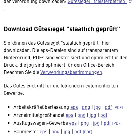
der Verordnung downloaden:
Gütesiegel "Meisterbetrieb"
.
Download Gütesiegel "staatlich geprüft"
Sie können das Gütesiegel "staatlich geprüft" hier
downloaden. Die eps-Dateien sind auf transparentem
Hintergrund, PDFs sind vektorisiert und optimiert für den
Druck, die jpg sind optimiert für den Office-Bereich.
Beachten Sie die
Verwendungsbestimmungen
.
Das Gütesiegel gilt für die folgenden reglementierten
Gewerbe:
Arbeitskräfteüberlassung
eps
|
png
|
jpg
|
pdf
Arzneimittelgroßhandel
eps
|
png
|
jpg
|
pdf
Ausflugswagen-Gewerbe
eps
|
png
|
jpg
|
pdf
Baumeister
eps
|
png
|
jpg
|
pdf