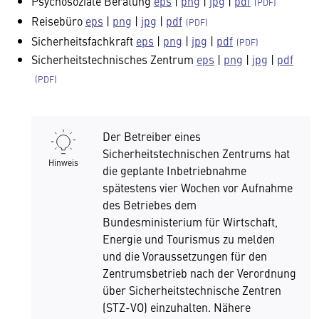
Psychosoziale Beratung
eps
|
png
|
jpg
|
pdf
Reisebüro
eps
|
png
|
jpg
|
pdf
Sicherheitsfachkraft
eps
|
png
|
jpg
|
pdf
Sicherheitstechnisches Zentrum
eps
|
png
|
jpg
|
pdf
Der Betreiber eines
Sicherheitstechnischen Zentrums hat
Hinweis
die geplante Inbetriebnahme
spätestens vier Wochen vor Aufnahme
des Betriebes dem
Bundesministerium für Wirtschaft,
Energie und Tourismus zu melden
und die Voraussetzungen für den
Zentrumsbetrieb nach der Verordnung
über Sicherheitstechnische Zentren
(STZ-VO) einzuhalten. Nähere