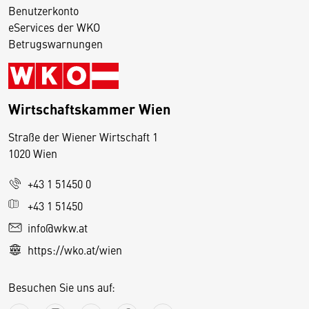
Benutzerkonto
eServices der WKO
Betrugswarnungen
Wirtschaftskammer Wien
Straße der Wiener Wirtschaft 1
1020 Wien
+43 1 51450 0
D
+43 1 51450
i
info@wkw.at
e
https://wko.at/wien
s
e
Besuchen Sie uns auf:
S