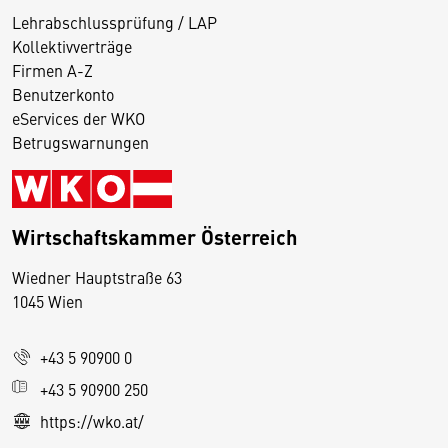
Lehrabschlussprüfung / LAP
Kollektivverträge
Firmen A-Z
Benutzerkonto
eServices der WKO
Betrugswarnungen
Wirtschaftskammer Österreich
Wiedner Hauptstraße 63
D
1045 Wien
i
e
+43 5 90900 0
s
e
+43 5 90900 250
S
https://wko.at/
e