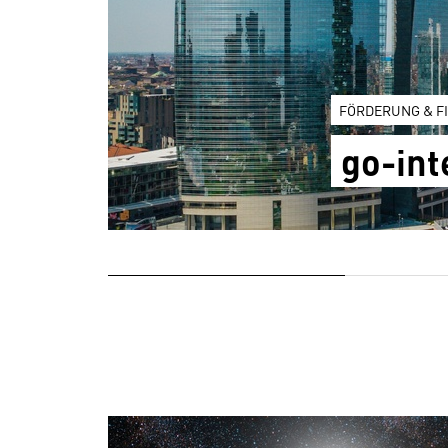
FÖRDERUNG & F
go-int