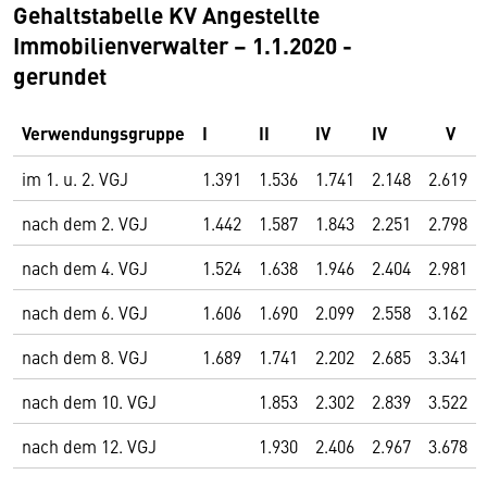
Gehaltstabelle KV Angestellte
Immobilienverwalter – 1.1.2020 -
gerundet
Verwendungsgruppe
I
II
IV
IV
V
im 1. u. 2. VGJ
1.391
1.536
1.741
2.148
2.619
nach dem 2. VGJ
1.442
1.587
1.843
2.251
2.798
nach dem 4. VGJ
1.524
1.638
1.946
2.404
2.981
nach dem 6. VGJ
1.606
1.690
2.099
2.558
3.162
nach dem 8. VGJ
1.689
1.741
2.202
2.685
3.341
nach dem 10. VGJ
1.853
2.302
2.839
3.522
nach dem 12. VGJ
1.930
2.406
2.967
3.678