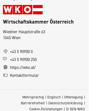
Wirtschaftskammer Österreich
Wiedner Hauptstraße 63
1045 Wien
D
i
+43 5 90900 0
e
s
+43 5 90900 250
e
https://wko.at/
S
Kontaktformular
e
it
e
Mehrsprachig
Englisch
Offenlegung
v
Barrierefreiheit
Datenschutzerklärung
e
Cookie-Einstellungen
© 2026 WKO