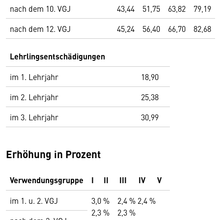
nach dem 10. VGJ
43,44
51,75
63,82
79,19
nach dem 12. VGJ
45,24
56,40
66,70
82,68
Lehrlingsentschädigungen
im 1. Lehrjahr
18,90
im 2. Lehrjahr
25,38
im 3. Lehrjahr
30,99
Erhöhung in Prozent
Verwendungsgruppe
I
II
III
IV
V
im 1. u. 2. VGJ
3,0 % 2,4 % 2,4 %
2,3 % 2,3 %