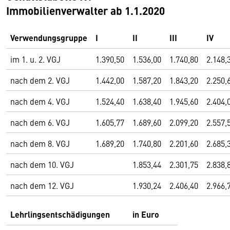
Immobilienverwalter ab 1.1.2020
Verwendungsgruppe
I
II
III
IV
im 1. u. 2. VGJ
1.390,50
1.536,00
1.740,80
2.148,
nach dem 2. VGJ
1.442,00
1.587,20
1.843,20
2.250,
nach dem 4. VGJ
1.524,40
1.638,40
1.945,60
2.404,
nach dem 6. VGJ
1.605,77
1.689,60
2.099,20
2.557,
nach dem 8. VGJ
1.689,20
1.740,80
2.201,60
2.685,
nach dem 10. VGJ
1.853,44
2.301,75
2.838,
nach dem 12. VGJ
1.930,24
2.406,40
2.966,
Lehrlingsentschädigungen
in Euro