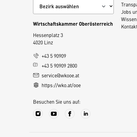
Transp
Jobs u
Wissen
Wirtschaftskammer Oberösterreich
Kontak
Hessenplatz 3
4020 Linz
D
+43 5 90909
i
+43 5 90909 2800
e
service@wkooe.at
s
https://wko.at/ooe
e
S
Besuchen Sie uns auf:
e
it
e
v