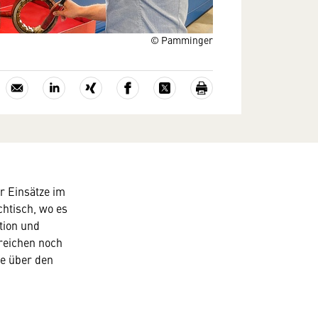
© Pamminger
r Einsätze im
htisch, wo es
tion und
reichen noch
le über den