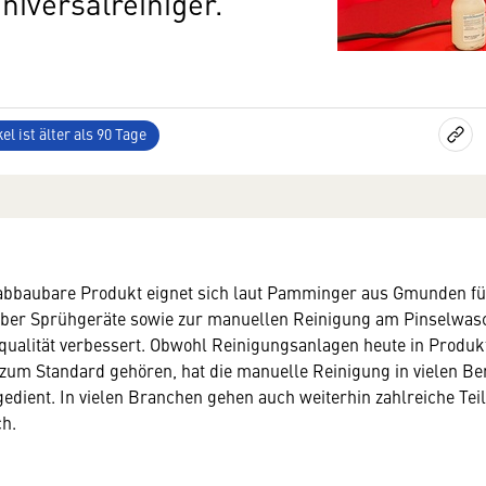
iversalreiniger.
el ist älter als 90 Tage
 abbaubare Produkt eignet sich laut Pamminger aus Gmunden fü
ber Sprühgeräte sowie zur manuellen Reinigung am Pinselwasc
zqualität verbessert. Obwohl Reinigungsanlagen heute in Produk
zum Standard gehören, hat die manuelle Reinigung in vielen Be
gedient. In vielen Branchen gehen auch weiterhin zahlreiche Tei
ch.