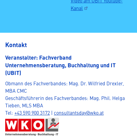
Video am UBIT Youtube-
Kanal
Kontakt
Veranstalter: Fachverband
Unternehmensberatung, Buchhaltung und IT
(UBIT)
Obmann des Fachverbandes: Mag. Dr. Wilfried Drexler,
MBA CMC
Geschäftsführerin des Fachverbandes: Mag. Phil. Helga
Tieben, MLS MBA
D
Tel:
+43 590 900 3172
|
consultantsday@wko.at
i
e
s