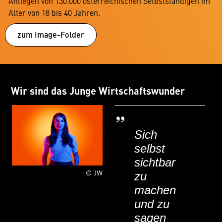
Anliegen von 130.000 österreichischen Selbstständigen im
Alter von 18 bis 40 Jahren.
zum Image-Folder
Wir sind das Junge Wirtschaftswunder
Sich
selbst
sichtbar
© JW
zu
machen
und zu
sagen