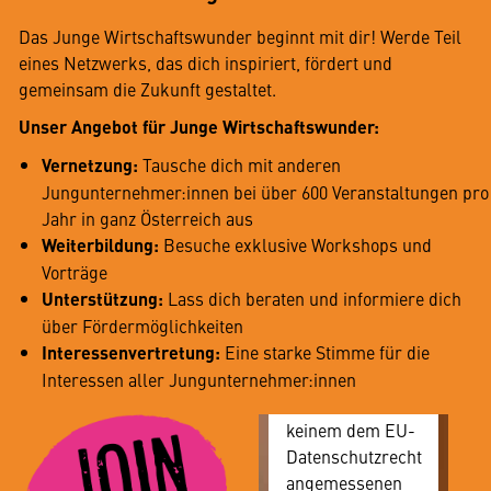
Dafür benötigen
Das Junge Wirtschaftswunder beginnt mit dir! Werde Teil
wir allerdings
eines Netzwerks, das dich inspiriert, fördert und
Ihre
gemeinsam die Zukunft gestaltet.
Zustimmung, da
Unser Angebot für Junge Wirtschaftswunder:
Ihr Browser
personenbezogene
Vernetzung:
Tausche dich mit anderen
technische Daten
Jungunternehmer:innen bei über 600 Veranstaltungen pro
zu Geräten und
Jahr in ganz Österreich aus
Nutzerverhalten
Weiterbildung:
Besuche exklusive Workshops und
mitunter mit US-
Vorträge
amerikanischen
Unterstützung:
Lass dich beraten und informiere dich
Anbietern
über Fördermöglichkeiten
austauscht.
Interessenvertretung:
Eine starke Stimme für die
Diese Daten
Interessen aller Jungunternehmer:innen
unterliegen
keinem dem EU-
Datenschutzrecht
angemessenen