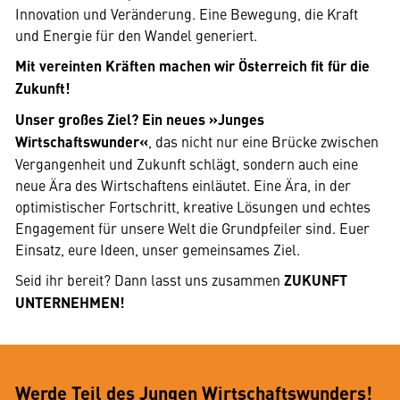
Innovation und Veränderung. Eine Bewegung, die Kraft
und Energie für den Wandel generiert.
Mit vereinten Kräften machen wir Österreich fit für die
Zukunft!
Unser großes Ziel? Ein neues »Junges
Wirtschaftswunder«
, das nicht nur eine Brücke zwischen
Vergangenheit und Zukunft schlägt, sondern auch eine
neue Ära des Wirtschaftens einläutet. Eine Ära, in der
optimistischer Fortschritt, kreative Lösungen und echtes
Engagement für unsere Welt die Grundpfeiler sind. Euer
Einsatz, eure Ideen, unser gemeinsames Ziel.
Wir benötigen
Seid ihr bereit? Dann lasst uns zusammen
ZUKUNFT
Ihre
UNTERNEHMEN!
Zustimmung
Hier würden wir
Ihnen gerne
einen externen
Werde Teil des Jungen Wirtschaftswunders!
Inhalt anzeigen.