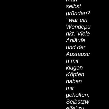
selbst
gründen?
‘ war ein
Wendepu
nkt. Viele
Anläufe
und der
Austausc
h mit
klugen
Köpfen
haben
mir
geholfen,
Selbstzw
eifel zu