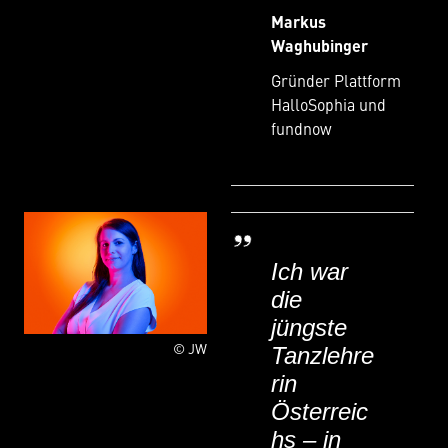
Markus
Waghubinger
Gründer Plattform
HalloSophia und
fundnow
Ich war
die
jüngste
© JW
Tanzlehre
rin
Österreic
hs – in