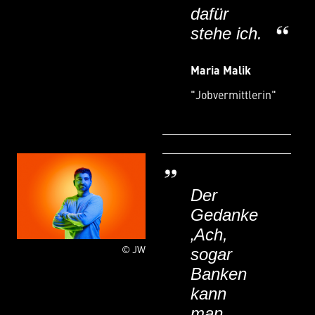
dafür
stehe ich.
Maria Malik
"Jobvermittlerin"
Der
Gedanke
‚Ach,
© JW
sogar
Banken
kann
man