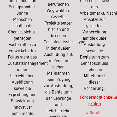
international als
die Lehre sowie
beruflichen
Erfolgsmodell.
den
Weg wählen.
Junge
Arbeitsmarkt
.
Nachh
Gezielte
Menschen
Ansätze zur
Projekte setzen
erhalten die
gezielten
hier an und
Chance, sich zu
Vorbereitung
brechen
gefragten
auf die duale
Geschlechtsstereotype
Fachkräften zu
Ausbildung
in der dualen
entwickeln. Im
sowie die
Ausbildung auf.
Fokus steht das
Begleitung zum
Im Zentrum
Qualitätsmanagement
Lehrabschluss
stehen
in der
stehen im
Maßnahmen
betrieblichen
Mittelpunkt
beim Zugang
Ausbildung
dieser
zur Ausbildung,
sowie die
Förderung.
die Begleitung
Erprobung und
Fördermöglichkeit
der Lehrlinge
Entwicklung
prüfen
und
innovativer
Lehrbetriebe
> Bereits
Instrumente.
sowie die