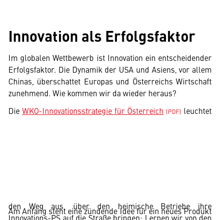
Innovation als Erfolgsfaktor
Im globalen Wettbewerb ist Innovation ein entscheidender
Erfolgsfaktor. Die Dynamik der USA und Asiens, vor allem
Chinas, überschattet Europas und Österreichs Wirtschaft
zunehmend. Wie kommen wir da wieder heraus?
Die
WKO-Innovationsstrategie für Österreich
leuchtet
Wir benötigen
Wir benötigen
Ihre
Ihre
Zustimmung
Zustimmung
Hier würden wir
Hier würden wir
Ihnen gerne
Ihnen gerne
einen externen
einen externen
Inhalt anzeigen.
Inhalt anzeigen.
Dafür benötigen
Dafür benötigen
den Weg aus, über den heimische Betriebe ihre
Am Anfang steht eine zündende Idee für ein neues Produkt
wir allerdings
wir allerdings
Innovations-PS auf die Straße bringen: Lernen wir von den