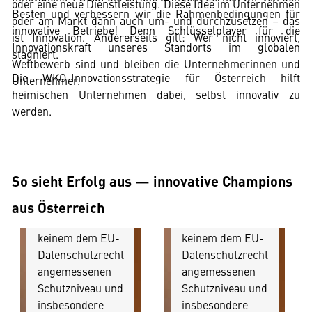
oder eine neue Dienstleistung. Diese Idee im Unternehmen
Ihre
Ihre
Besten und verbessern wir die Rahmenbedingungen für
oder am Markt dann auch um- und durchzusetzen – das
Zustimmung, da
Zustimmung, da
innovative Betriebe! Denn Schlüsselplayer für die
ist Innovation. Andererseits gilt: Wer nicht innoviert,
Ihr Browser
Ihr Browser
Innovationskraft unseres Standorts im globalen
stagniert.
personenbezogene
personenbezogene
Wettbewerb sind und bleiben die Unternehmerinnen und
Die WKO-Innovationsstrategie für Österreich hilft
technische Daten
technische Daten
Unternehmer.
heimischen Unternehmen dabei, selbst innovativ zu
zu Geräten und
zu Geräten und
werden.
Nutzerverhalten
Nutzerverhalten
mitunter mit US-
mitunter mit US-
amerikanischen
amerikanischen
Anbietern
Anbietern
So sieht Erfolg aus — innovative Champions
austauscht.
austauscht.
Diese Daten
Diese Daten
aus Österreich
unterliegen
unterliegen
keinem dem EU-
keinem dem EU-
Datenschutzrecht
Datenschutzrecht
angemessenen
angemessenen
Schutzniveau und
Schutzniveau und
insbesondere
insbesondere