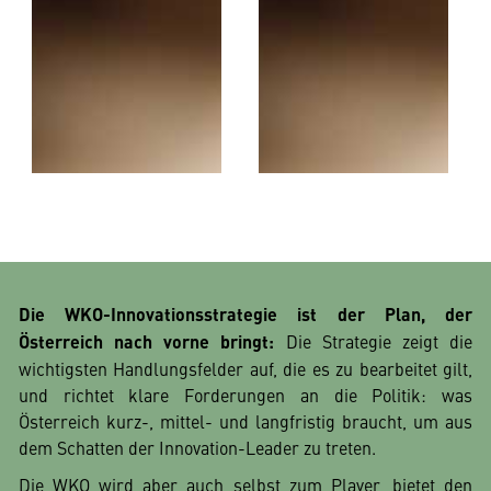
Die WKO-Innovationsstrategie ist der Plan, der
Österreich nach vorne bringt:
Die Strategie zeigt die
wichtigsten Handlungsfelder auf, die es zu bearbeitet gilt,
und richtet klare Forderungen an die Politik: was
Österreich kurz-, mittel- und langfristig braucht, um aus
dem Schatten der Innovation-Leader zu treten.
Die WKO wird aber auch selbst zum Player, bietet den