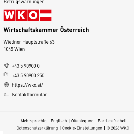
Betrugswarnungen
Wirtschaftskammer Österreich
Wiedner Hauptstraße 63
D
1045 Wien
i
e
+43 5 90900 0
s
e
+43 5 90900 250
S
https://wko.at/
e
Kontaktformular
it
e
v
Mehrsprachig
Englisch
Offenlegung
Barrierefreiheit
e
Datenschutzerklärung
Cookie-Einstellungen
© 2026 WKO
r