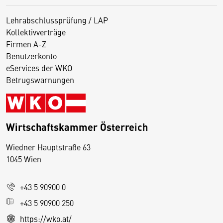
Lehrabschlussprüfung / LAP
Kollektivverträge
Firmen A-Z
Benutzerkonto
eServices der WKO
Betrugswarnungen
Wirtschaftskammer Österreich
Wiedner Hauptstraße 63
D
1045 Wien
i
e
+43 5 90900 0
s
e
+43 5 90900 250
S
https://wko.at/