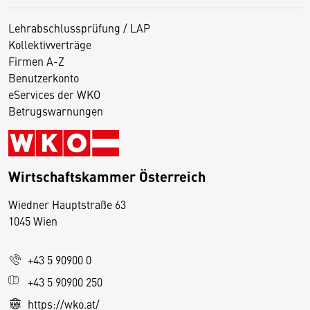
Lehrabschlussprüfung / LAP
Kollektivverträge
Firmen A-Z
Benutzerkonto
eServices der WKO
Betrugswarnungen
Wirtschaftskammer Österreich
Wiedner Hauptstraße 63
D
1045 Wien
i
e
+43 5 90900 0
s
e
+43 5 90900 250
S
https://wko.at/