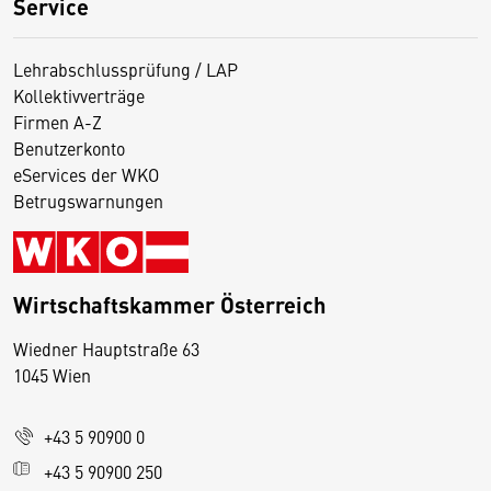
Service
Lehrabschlussprüfung / LAP
Kollektivverträge
Firmen A-Z
Benutzerkonto
eServices der WKO
Betrugswarnungen
Wirtschaftskammer Österreich
Wiedner Hauptstraße 63
D
1045 Wien
i
e
+43 5 90900 0
s
e
+43 5 90900 250