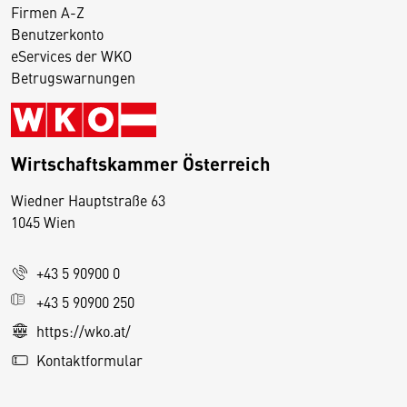
Firmen A-Z
Benutzerkonto
eServices der WKO
Betrugswarnungen
Wirtschaftskammer Österreich
Wiedner Hauptstraße 63
D
1045 Wien
i
e
+43 5 90900 0
s
e
+43 5 90900 250
S
https://wko.at/
e
Kontaktformular
it
e