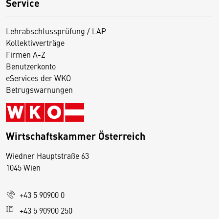
Service
Lehrabschlussprüfung / LAP
Kollektivverträge
Firmen A-Z
Benutzerkonto
eServices der WKO
Betrugswarnungen
Wirtschaftskammer Österreich
Wiedner Hauptstraße 63
D
1045 Wien
i
e
+43 5 90900 0
s
e
+43 5 90900 250