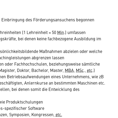
r Einbringung des Förderungsansuchens begonnen
reinheiten (1 Lehreinheit = 50
Min
.) umfassen
kräfte, bei denen keine fachbezogene Ausbildung im
sönlichkeitsbildende Maßnahmen abzielen oder welche
oachingleistungen abgrenzen lassen
ten oder Fachhochschulen, beziehungsweise sämtliche
gister, Doktor, Bachelor, Master,
MBA
,
MSc
.,
etc
.)
en Betriebsaufwendungen eines Unternehmens, wie zB
eschäftigten, Anlernkurse an bestimmten Maschinen etc.
llen, bei denen somit die Entwicklung des
owie Produktschulungen
s-spezifischer Software
nzen, Symposien, Kongressen,
etc.