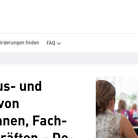
örderungen finden
FAQ
us- und
von
nen, Fach-
räften – De-