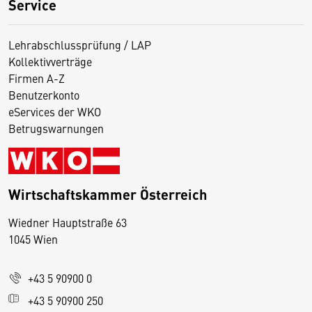
Service
Lehrabschlussprüfung / LAP
Kollektivverträge
Firmen A-Z
Benutzerkonto
eServices der WKO
Betrugswarnungen
Wirtschaftskammer Österreich
Wiedner Hauptstraße 63
D
1045 Wien
i
e
+43 5 90900 0
s
e
+43 5 90900 250