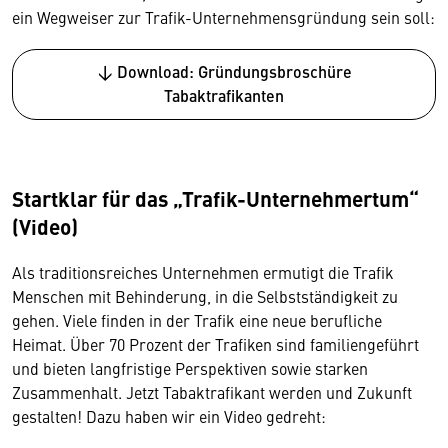
ein Wegweiser zur Trafik-Unternehmensgründung sein soll:
↓ Download: Gründungsbroschüre
Tabaktrafikanten
Startklar für das „Trafik-Unternehmertum“
(Video)
Wir benötigen Ihre Zustimmung
Als traditionsreiches Unternehmen ermutigt die Trafik
Hier würden wir Ihnen gerne einen externen
Menschen mit Behinderung, in die Selbstständigkeit zu
Inhalt anzeigen. Dafür benötigen wir allerdings
gehen. Viele finden in der Trafik eine neue berufliche
Ihre Zustimmung, da Ihr Browser
Heimat. Über 70 Prozent der Trafiken sind familiengeführt
personenbezogene technische Daten zu Geräten
und bieten langfristige Perspektiven sowie starken
und Nutzerverhalten mitunter mit US-
Zusammenhalt. Jetzt Tabaktrafikant werden und Zukunft
amerikanischen Anbietern austauscht.
gestalten! Dazu haben wir ein Video gedreht:
Diese Daten unterliegen keinem dem EU-
Datenschutzrecht angemessenen Schutzniveau