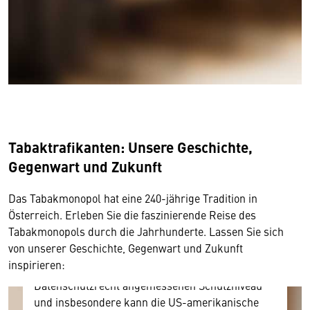
Wir benötigen Ihre Zustimmung
Tabaktrafikanten: Unsere Geschichte,
Gegenwart und Zukunft
Hier würden wir Ihnen gerne einen externen
Inhalt anzeigen. Dafür benötigen wir allerdings
Das Tabakmonopol hat eine 240-jährige Tradition in
Ihre Zustimmung, da Ihr Browser
Österreich. Erleben Sie die faszinierende Reise des
personenbezogene technische Daten zu Geräten
Tabakmonopols durch die Jahrhunderte. Lassen Sie sich
und Nutzerverhalten mitunter mit US-
von unserer Geschichte, Gegenwart und Zukunft
amerikanischen Anbietern austauscht.
inspirieren:
Diese Daten unterliegen keinem dem EU-
Datenschutzrecht angemessenen Schutzniveau
und insbesondere kann die US-amerikanische