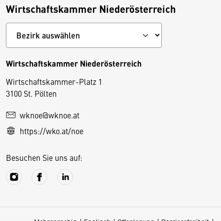
Wirtschaftskammer Niederösterreich
Wirtschaftskammer Niederösterreich
Wirtschaftskammer-Platz 1
D
3100 St. Pölten
i
wknoe@wknoe.at
e
https://wko.at/noe
s
e
Besuchen Sie uns auf:
S
e
it
e
v