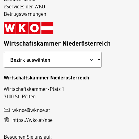
eServices der WKO
Betrugswarnungen
Wirtschaftskammer Niederösterreich
Wirtschaftskammer Niederösterreich
Wirtschaftskammer-Platz 1
D
3100 St. Pölten
i
wknoe@wknoe.at
e
https://wko.at/noe
s
e
Besuchen Sie uns auf:
S