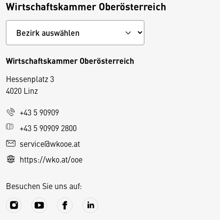
Wirtschaftskammer Oberösterreich
Wirtschaftskammer Oberösterreich
Hessenplatz 3
4020 Linz
+43 5 90909
D
+43 5 90909 2800
i
service@wkooe.at
e
https://wko.at/ooe
s
e
Besuchen Sie uns auf:
S
e
it