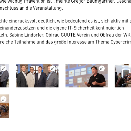
, wie wichtig Prävention ist“, meinte Gregor Baumgartner, Geschä
schluss an die Veranstaltung.
hte eindrucksvoll deutlich, wie bedeutend es ist, sich aktiv mi
inanderzusetzen und die eigene IT-Sicherheit kontinuierlich
keln. Sabine Lindorfer, Obfrau GUUTE Verein und Obfrau der W
ahlreiche Teilnahme und das große Interesse am Thema Cybercri