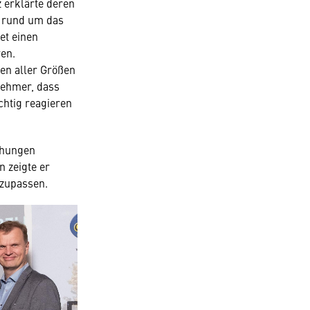
 erklärte deren
 rund um das
et einen
ren.
en aller Größen
nehmer, dass
chtig reagieren
ohungen
n zeigte er
nzupassen.