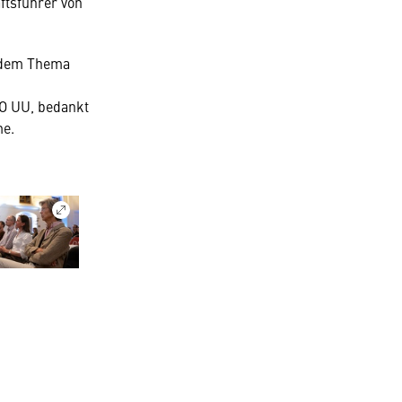
ftsführer von
t dem Thema
KO UU, bedankt
me.