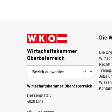
Die 
Wirtschaftskammer
Die Org
Oberösterreich
Wirtsc
Rechtl
Transp
Jobs u
Wissen
Wirtschaftskammer Oberösterreich
Kontak
Hessenplatz 3
4020 Linz
D