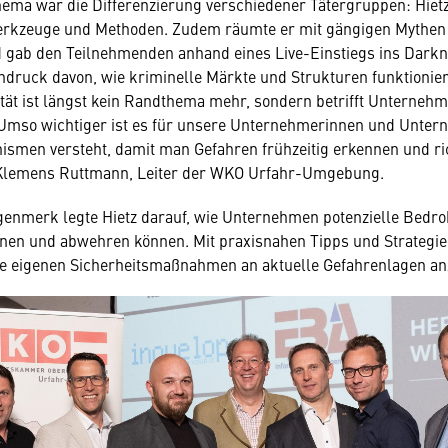
hema war die Differenzierung verschiedener Tätergruppen: Hietz
rkzeuge und Methoden. Zudem räumte er mit gängigen Mythen
 gab den Teilnehmenden anhand eines Live-Einstiegs ins Darkn
indruck davon, wie kriminelle Märkte und Strukturen funktionie
tät ist längst kein Randthema mehr, sondern betrifft Unternehm
Umso wichtiger ist es für unsere Unternehmerinnen und Unter
smen versteht, damit man Gefahren frühzeitig erkennen und ri
 Klemens Ruttmann, Leiter der WKO Urfahr-Umgebung.
enmerk legte Hietz darauf, wie Unternehmen potenzielle Bedr
ennen und abwehren können. Mit praxisnahen Tipps und Strategie
ie eigenen Sicherheitsmaßnahmen an aktuelle Gefahrenlagen a