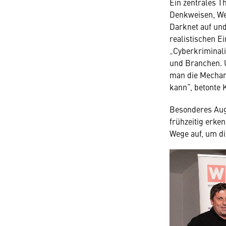
Ein zentrales T
Denkweisen, We
Darknet auf und
realistischen E
„Cyberkriminali
und Branchen. 
man die Mechani
kann“, betonte
Besonderes Aug
frühzeitig erk
Wege auf, um d