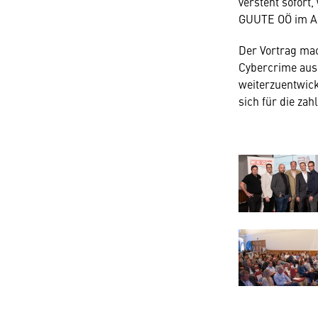
versteht sofort
GUUTE OÖ im An
Der Vortrag mac
Cybercrime ause
weiterzuentwic
sich für die z