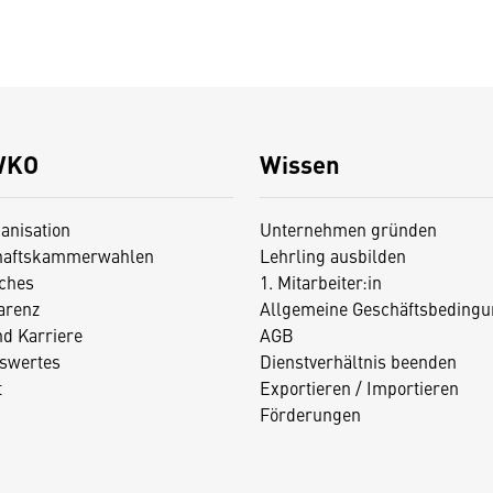
WKO
Wissen
anisation
Unternehmen gründen
haftskammerwahlen
Lehrling ausbilden
iches
1. Mitarbeiter:in
arenz
Allgemeine Geschäftsbedingu
nd Karriere
AGB
swertes
Dienstverhältnis beenden
t
Exportieren / Importieren
Förderungen