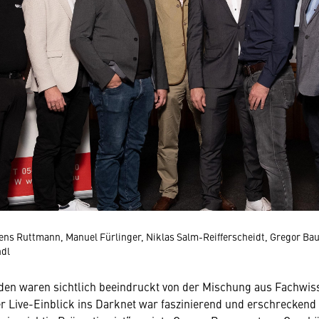
mens Ruttmann, Manuel Fürlinger, Niklas Salm-Reifferscheidt, Gregor B
ndl
den waren sichtlich beeindruckt von der Mischung aus Fachwis
r Live-Einblick ins Darknet war faszinierend und erschreckend