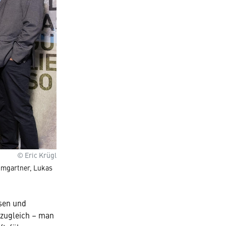
© Eric Krügl
aumgartner, Lukas
sen und
 zugleich – man