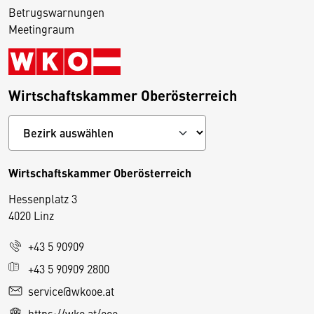
Betrugswarnungen
Meetingraum
Wirtschaftskammer Oberösterreich
Wirtschaftskammer Oberösterreich
Hessenplatz 3
4020 Linz
+43 5 90909
D
+43 5 90909 2800
i
service@wkooe.at
e
https://wko.at/ooe