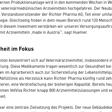
ernen Produktionsanlage wird in den kommenden Wochen in We
 veterinärmedizinischen Arzneimitteln hochgefahren. Der Neubau
 Vorstandsvorsitzender der Richter Pharma AG, Teil einer umf
ategie. Gleichzeitig finden in dem neuen Bereich rund 120 Mensc
Mit diesem Investment verstärken wir unseren Versorgungsauftra
mit Arzneimitteln ,made in Austria‘“, sagt Huemer.
heit im Fokus
tion konzentriert sich auf Veterinärarzneimittel, insbesondere 
ung. Diese Medikamente tragen wesentlich zur Gesundheit bei
eren im Agrarbereich auch zur Sicherstellung der Lebensmittelqua
fülllinie als Herzstück kann Richter Pharma künftig rund zeh
ieren, eine Verdreifachung der bisherigen Kapazität. Bereits heu
men VetViva Richter knapp 800 Arzneimittelzulassungen und exp
eit.
war eine zentrale Zielsetzung des Projekts. Der neue Gebäudeko