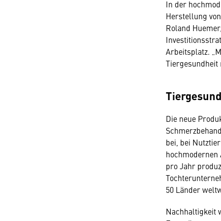
In der hochmod
Herstellung von
Roland Huemer,
Investitionsstr
Arbeitsplatz. „
Tiergesundheit 
Tiergesund
Die neue Produk
Schmerzbehandl
bei, bei Nutzti
hochmodernen Ab
pro Jahr produz
Tochterunterneh
50 Länder weltw
Nachhaltigkeit 