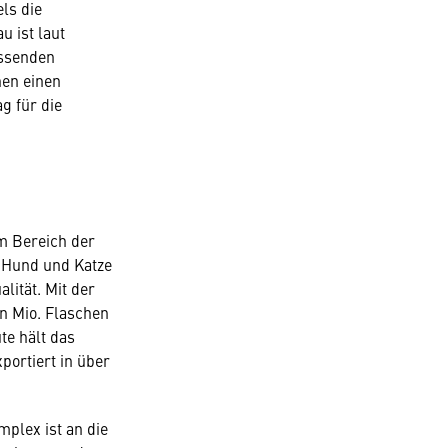
ls die
 ist laut
assenden
hen einen
g für die
im Bereich der
 Hund und Katze
lität. Mit der
n Mio. Flaschen
te hält das
ortiert in über
mplex ist an die