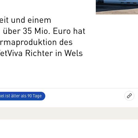
eit und einem
 über 35 Mio. Euro hat
armaproduktion des
tViva Richter in Wels
el ist älter als 90 Tage