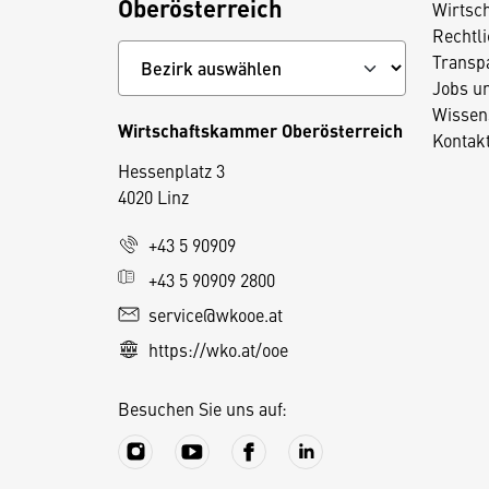
Oberösterreich
Wirtsc
Rechtl
Transp
Jobs u
Wissen
Wirtschaftskammer Oberösterreich
Kontak
Hessenplatz 3
4020 Linz
D
+43 5 90909
i
+43 5 90909 2800
e
service@wkooe.at
s
https://wko.at/ooe
e
S
Besuchen Sie uns auf:
e
it
e