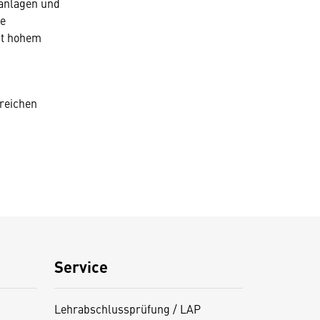
anlagen und
he
it hohem
ereichen
Service
Lehrabschlussprüfung / LAP