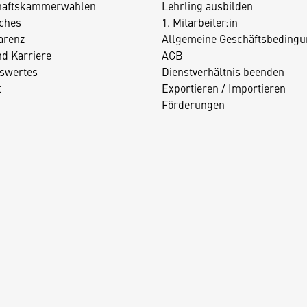
haftskammerwahlen
Lehrling ausbilden
iches
1. Mitarbeiter:in
arenz
Allgemeine Geschäftsbedingu
nd Karriere
AGB
swertes
Dienstverhältnis beenden
t
Exportieren / Importieren
Förderungen