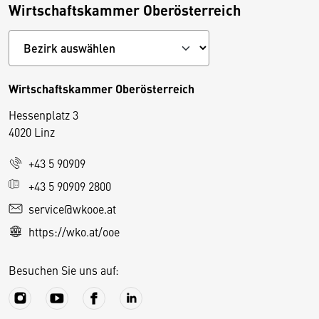
Wirtschaftskammer Oberösterreich
Wirtschaftskammer Oberösterreich
Hessenplatz 3
4020 Linz
+43 5 90909
D
+43 5 90909 2800
i
service@wkooe.at
e
https://wko.at/ooe
s
e
Besuchen Sie uns auf:
S
e
it