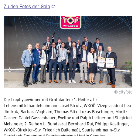
Zu den Fotos der Gala
© cityfoto
Die Trophygewinner mit Gratulanten: 1. Reihe v. l.:
Lebensmittelhandelsobmann Josef Strutz, WKOÖ-Vizepräsident Leo
Jindrak, Barbara Voglsam, Thomas Stix, Lukas Baschinger, Moritz
Gärner, Daniel Gassenbauer, Eveline und Ralph Leitner und Siegfried
Meisinger; 2. Reihe v.l.: Bundesrat Bernhard Ruf, Philipp Kastinger,
WKOÖ-Direktor-Stv. Friedrich Dallamaßl, Spartenobmann-Stv.
Christoph Zauner und Spartenobmann Martin Sonntag.