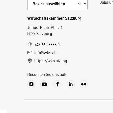
Jobs u
Wirtschaftskammer Salzburg
Julius-Raab-Platz 1
5027 Salzburg
D
i
+43 662 8888 0
e
info@wks.at
s
https://wko.at/sbg
e
S
Besuchen Sie uns auf:
e
it
e
v
e
r