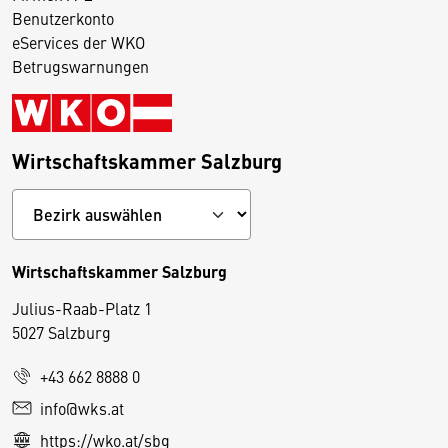
Benutzerkonto
eServices der WKO
Betrugswarnungen
Wirtschaftskammer Salzburg
Wirtschaftskammer Salzburg
Julius-Raab-Platz 1
5027 Salzburg
D
+43 662 8888 0
i
info@wks.at
e
https://wko.at/sbg
s