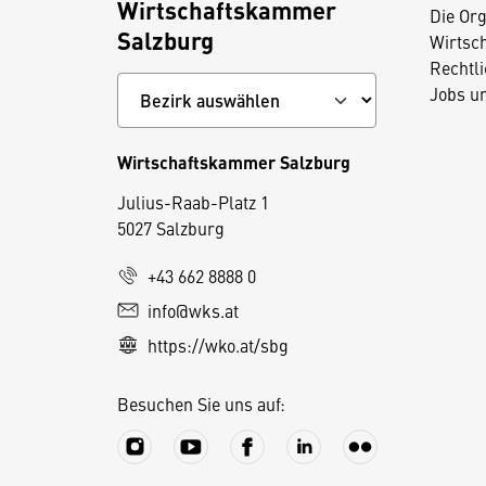
Wirtschaftskammer
Die Org
Salzburg
Wirtsc
Rechtl
Jobs u
Wirtschaftskammer Salzburg
Julius-Raab-Platz 1
5027 Salzburg
D
i
+43 662 8888 0
e
info@wks.at
s
https://wko.at/sbg
e
S
Besuchen Sie uns auf:
e
it
e