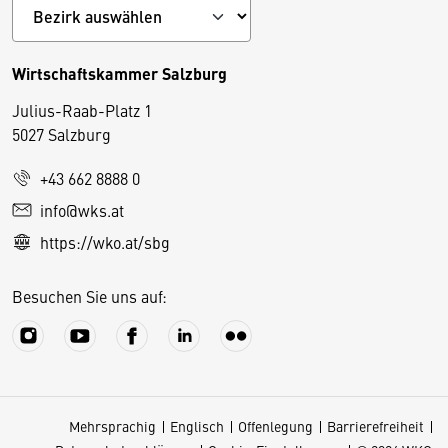
Wirtschaftskammer Salzburg
Julius-Raab-Platz 1
5027 Salzburg
D
+43 662 8888 0
i
info@wks.at
e
https://wko.at/sbg
s
e
Besuchen Sie uns auf:
S
e
it
e
v
Mehrsprachig
Englisch
Offenlegung
Barrierefreiheit
e