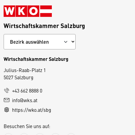
Wirtschaftskammer Salzburg
Wirtschaftskammer Salzburg
Julius-Raab-Platz 1
5027 Salzburg
D
+43 662 8888 0
i
info@wks.at
e
https://wko.at/sbg
s
e
Besuchen Sie uns auf:
S