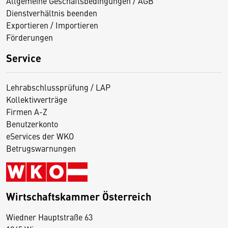
Allgemeine Geschäftsbedingungen / AGB
Dienstverhältnis beenden
Exportieren / Importieren
Förderungen
Service
Lehrabschlussprüfung / LAP
Kollektivverträge
Firmen A-Z
Benutzerkonto
eServices der WKO
Betrugswarnungen
Wirtschaftskammer Österreich
Wiedner Hauptstraße 63
D