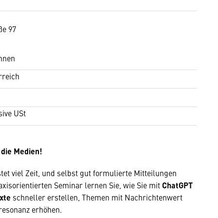
ße 97
hnen
rreich
sive USt
n die Medien!
et viel Zeit, und selbst gut formulierte Mitteilungen
axisorientierten Seminar lernen Sie, wie Sie mit
ChatGPT
xte
schneller erstellen, Themen mit Nachrichtenwert
resonanz erhöhen.