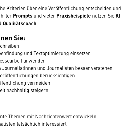
che Kriterien über eine Veröffentlichung entscheiden und
ährter
Prompts
und vieler
Praxisbeispiele
nutzen Sie
KI
nd Qualitätscoach
.
nen Sie:
schreiben
eenfindung und Textoptimierung einsetzen
Pressearbeit anwenden
 Journalistinnen und Journalisten besser verstehen
veröffentlichungen berücksichtigen
ffentlichung vermeiden
eit nachhaltig steigern
ante Themen mit Nachrichtenwert entwickeln
listen tatsächlich interessiert