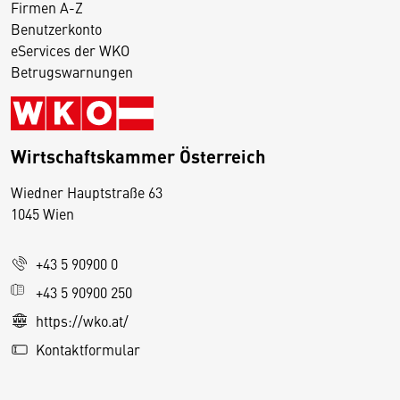
Firmen A-Z
Benutzerkonto
eServices der WKO
Betrugswarnungen
Wirtschaftskammer Österreich
Wiedner Hauptstraße 63
D
1045 Wien
i
e
+43 5 90900 0
s
e
+43 5 90900 250
S
https://wko.at/
e
Kontaktformular
it
e