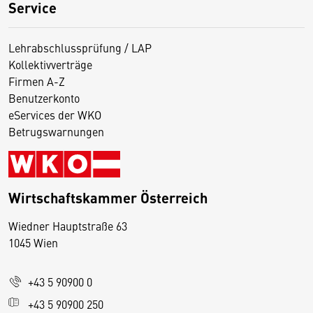
Service
Lehrabschlussprüfung / LAP
Kollektivverträge
Firmen A-Z
Benutzerkonto
eServices der WKO
Betrugswarnungen
Wirtschaftskammer Österreich
Wiedner Hauptstraße 63
D
1045 Wien
i
e
+43 5 90900 0
s
e
+43 5 90900 250