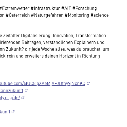
#Extremwetter #Infrastruktur #AIT #Forschung
on #Österreich #Naturgefahren #Monitoring #science
Zeitalter Digitalisierung, Innovation, Transformation –
spirierenden Beiträgen, verständlichen Explainern und
nn Zukunft? dir jede Woche alles, was du brauchst, um
ck rein und erweitere deinen Horizont in Richtung
youtube.com/@UC8ipXAeMjAPJDthy9jNxnKQ
kannzukunft
ty.org/de/
kunft