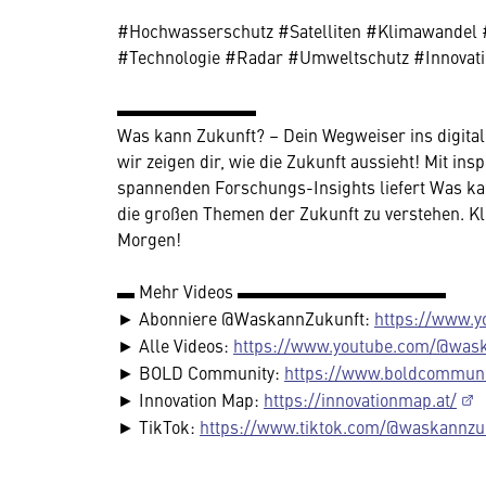
#Hochwasserschutz #Satelliten #Klimawandel 
#Technologie #Radar #Umweltschutz #Innovati
▬▬▬▬▬▬▬▬
Was kann Zukunft? – Dein Wegweiser ins digitale 
wir zeigen dir, wie die Zukunft aussieht! Mit in
spannenden Forschungs-Insights liefert Was ka
die großen Themen der Zukunft zu verstehen. Kli
Morgen!
▬ Mehr Videos ▬▬▬▬▬▬▬▬▬▬▬▬
► Abonniere @WaskannZukunft:
https://www.
► Alle Videos:
https://www.youtube.com/@was
► BOLD Community:
https://www.boldcommuni
► Innovation Map:
https://innovationmap.at/
► TikTok:
https://www.tiktok.com/@waskannzu