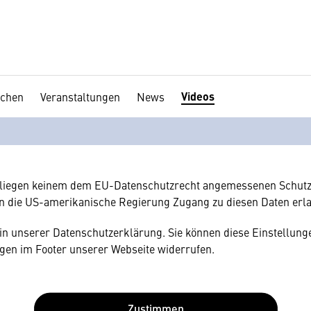
Videos
chen
Veranstaltungen
News
en Ihre Zustimmung
hnen gerne einen externen Inhalt anzeigen. Dafür benötigen wir 
hr Browser personenbezogene technische Daten zu Geräten und
amerikanischen Anbietern austauscht.
rliegen keinem dem EU-Datenschutzrecht angemessenen Schutz
n die US-amerikanische Regierung Zugang zu diesen Daten erl
e in unserer Datenschutzerklärung. Sie können diese Einstellunge
gen im Footer unserer Webseite widerrufen.
Zustimmen