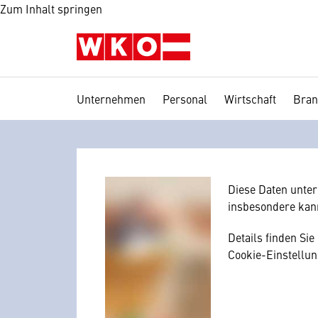
Zum Inhalt springen
Unternehmen
Personal
Wirtschaft
Bran
Wir benötig
Hier würden wir I
Zustimmung, da I
mitunter mit US-
Diese Daten unte
insbesondere kan
Details finden Si
Cookie-Einstellun