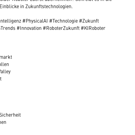
inblicke in Zukunftstechnologien.
telligenz #PhysicalAI #Technologie #Zukunft
hTrends #Innovation #RoboterZukunft #KIRoboter
nmarkt
llen
alley
t
Sicherheit
nen