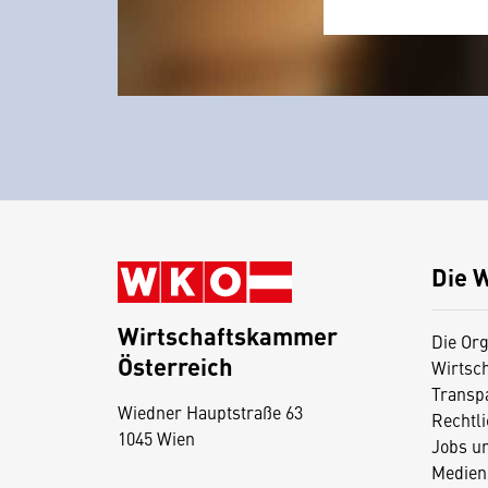
Die 
Wirtschaftskammer
Die Org
Österreich
Wirtsc
D
Transp
Wiedner Hauptstraße 63
i
Rechtl
1045 Wien
Jobs u
e
Medien
s