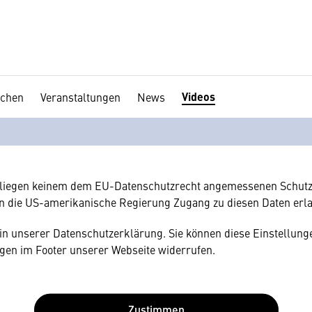
Videos
chen
Veranstaltungen
News
en Ihre Zustimmung
hnen gerne einen externen Inhalt anzeigen. Dafür benötigen wir 
hr Browser personenbezogene technische Daten zu Geräten und
amerikanischen Anbietern austauscht.
rliegen keinem dem EU-Datenschutzrecht angemessenen Schutz
n die US-amerikanische Regierung Zugang zu diesen Daten erl
e in unserer Datenschutzerklärung. Sie können diese Einstellunge
gen im Footer unserer Webseite widerrufen.
Zustimmen