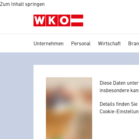
Zum Inhalt springen
Unternehmen
Personal
Wirtschaft
Bran
Wir benötig
Hier würden wir I
Zustimmung, da I
mitunter mit US-
Diese Daten unte
insbesondere kan
Details finden Si
Cookie-Einstellun