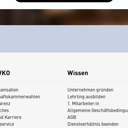
WKO
Wissen
anisation
Unternehmen gründen
haftskammerwahlen
Lehrling ausbilden
arenz
1. Mitarbeiter:in
iches
Allgemeine Geschäftsbedingu
nd Karriere
AGB
service
Dienstverhältnis beenden